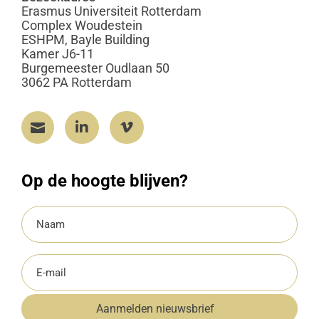
Erasmus Universiteit Rotterdam
Complex Woudestein
ESHPM, Bayle Building
Kamer J6-11
Burgemeester Oudlaan 50
3062 PA Rotterdam



Op de hoogte blijven?
Naam
(Vereist)
E-
mailadres
Aanmelden nieuwsbrief
(Vereist)