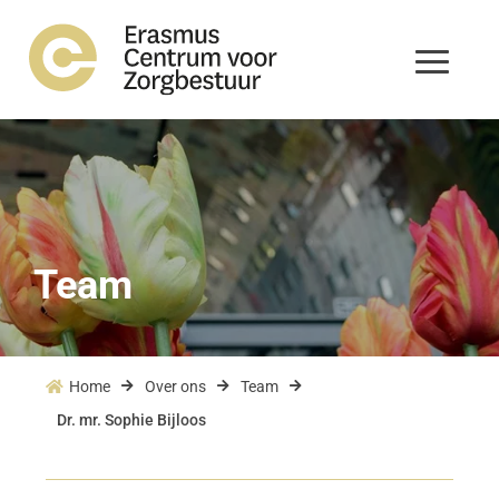
Team
Home
Over ons
Team




Dr. mr. Sophie Bijloos