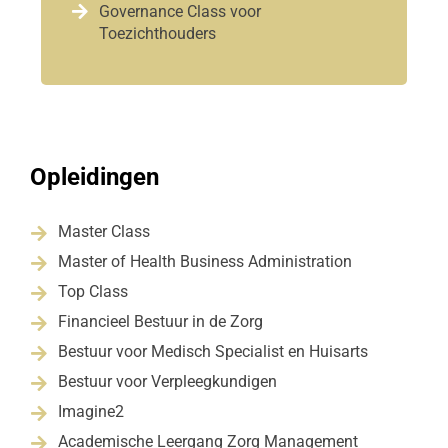

Governance Class voor
Toezichthouders
Opleidingen
Master Class

Master of Health Business Administration

Top Class

Financieel Bestuur in de Zorg

Bestuur voor Medisch Specialist en Huisarts

Bestuur voor Verpleegkundigen

Imagine2

Academische Leergang Zorg Management
