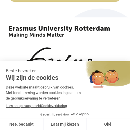
•
•
Algemene voorwaarden
Klachtenregeling
Privacy
•
statement
Cookiebeleid
Realisatie:
Grapefish