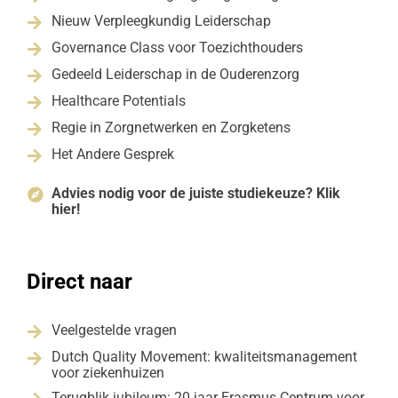
Nieuw Verpleegkundig Leiderschap

Governance Class voor Toezichthouders

Gedeeld Leiderschap in de Ouderenzorg

Healthcare Potentials

Regie in Zorgnetwerken en Zorgketens

Het Andere Gesprek

Advies nodig voor de juiste studiekeuze? Klik

hier!
Direct naar
Veelgestelde vragen

Dutch Quality Movement: kwaliteitsmanagement

voor ziekenhuizen
Terugblik jubileum: 20 jaar Erasmus Centrum voor