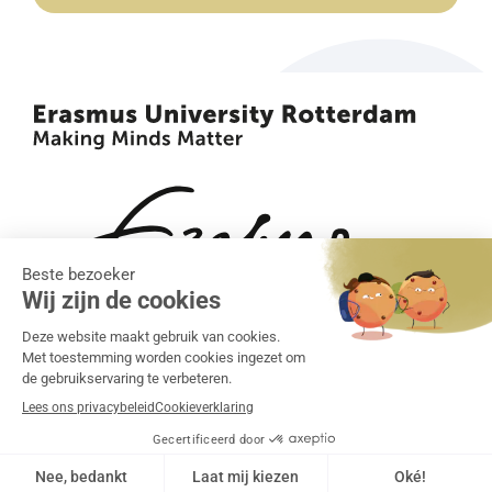
•
•
Algemene voorwaarden
Klachtenregeling
Privacy
•
statement
Cookiebeleid
Realisatie:
Grapefish