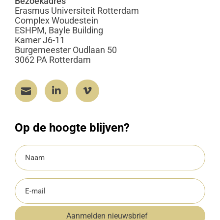
Bezoekadres
Erasmus Universiteit Rotterdam
Complex Woudestein
ESHPM, Bayle Building
Kamer J6-11
Burgemeester Oudlaan 50
3062 PA Rotterdam



Op de hoogte blijven?
Naam
(Vereist)
E-
mailadres
Aanmelden nieuwsbrief
(Vereist)