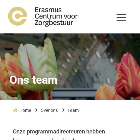
Ons team
Home
Over ons
Team



Onze programmadirecteuren hebben