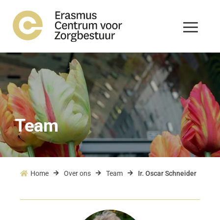
Team
Home
Over ons
Team
Ir. Oscar Schneider



