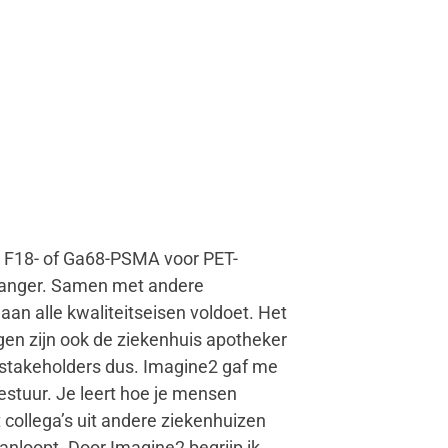
ls F18- of Ga68-PSMA voor PET-
 langer. Samen met andere
aan alle kwaliteitseisen voldoet. Het
ogen zijn ook de ziekenhuis apotheker
el stakeholders dus. Imagine2 gaf me
estuur. Je leert hoe je mensen
t collega’s uit andere ziekenhuizen
 aanloopt. Door Imagine2 begrijp ik