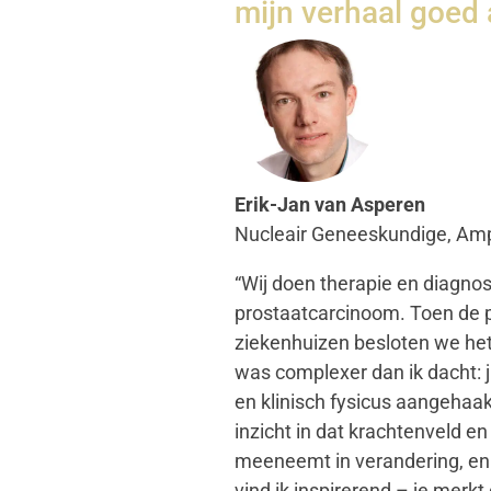
mijn verhaal goed 
Erik-Jan van Asperen
Nucleair Geneeskundige, Am
“Wij doen therapie en diagno
prostaatcarcinoom. Toen de p
ziekenhuizen besloten we het 
was complexer dan ik dacht: j
en klinisch fysicus aangehaak
inzicht in dat krachtenveld 
meeneemt in verandering, en d
vind ik inspirerend – je merkt