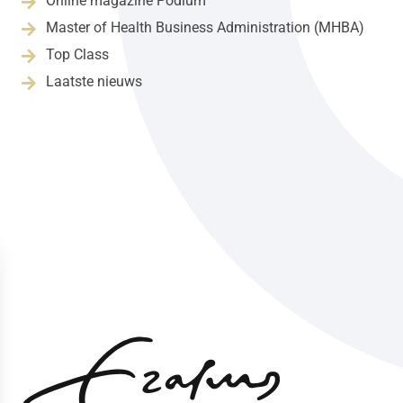
Online magazine Podium

Master of Health Business Administration (MHBA)

Top Class

Laatste nieuws
