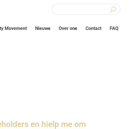
ity Movement
Nieuws
Over ons
Contact
FAQ
keholders en hielp me om