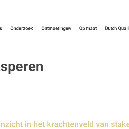
s
Onderzoek
Ontmoetingen
Op maat
Dutch Qual
Asperen
nzicht in het krachtenveld van sta