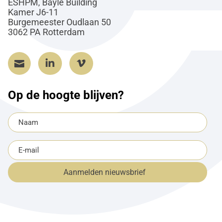
ESHPM, Bayle Building
Kamer J6-11
Burgemeester Oudlaan 50
3062 PA Rotterdam



Op de hoogte blijven?
Naam
(Vereist)
E-
mailadres
Aanmelden nieuwsbrief
(Vereist)