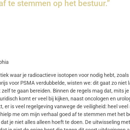
af te stemmen op het bestuur.”
phia
stiek waar je radioactieve isotopen voor nodig hebt, zoa
rijs voor PSMA verdubbelde, wisten we: dit gaat zo niet
zelf te gaan bereiden. Binnen de regels mag dat, mits je 
uridisch komt er veel bij kijken, naast oncologen en urol
t, er is veel regelgeving vanwege de veiligheid: heel ve
en hielp me om mijn verhaal goed af te stemmen met het b
at je niet alles alleen hoeft te doen. De uitwisseling me
 dat je niet de enige bent die tegen dit soort uitdagingen