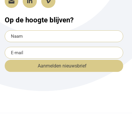



Op de hoogte blijven?
Naam
(Vereist)
E-
mailadres
Aanmelden nieuwsbrief
(Vereist)
Realisatie:
Grapefish