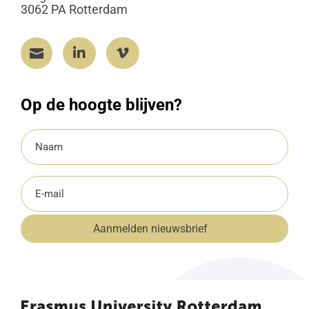
3062 PA Rotterdam



Op de hoogte blijven?
Naam
(Vereist)
E-
mailadres
Aanmelden nieuwsbrief
(Vereist)