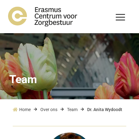
Team
Home
Over ons
Team
Dr. Anita Wydoodt



