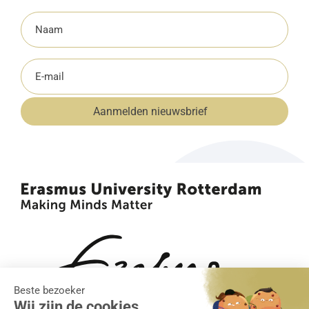
Naam
(Vereist)
E-
mailadres
Aanmelden nieuwsbrief
(Vereist)