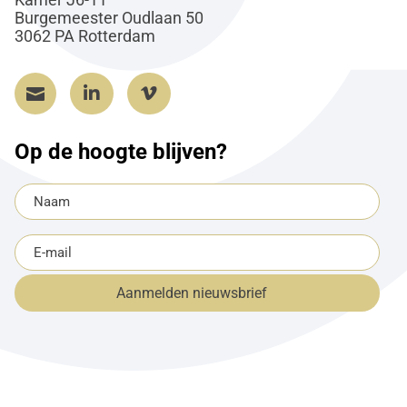
Burgemeester Oudlaan 50
3062 PA Rotterdam



Op de hoogte blijven?
Naam
(Vereist)
E-
mailadres
Aanmelden nieuwsbrief
(Vereist)