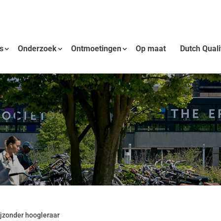
s
Onderzoek
Ontmoetingen
Op maat
Dutch Qual
jzonder hoogleraar