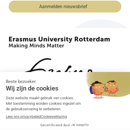
Aanmelden nieuwsbrief
(Vereist)
•
•
Algemene voorwaarden
Klachtenregeling
Privacy
•
statement
Cookiebeleid
Realisatie:
Grapefish