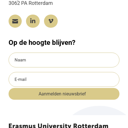
3062 PA Rotterdam



Op de hoogte blijven?
Naam
(Vereist)
E-
mailadres
Aanmelden nieuwsbrief
(Vereist)