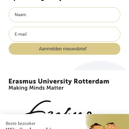
Naam
(Vereist)
E-
mailadres
Aanmelden nieuwsbrief
(Vereist)