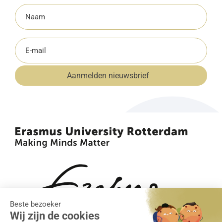
Naam
(Vereist)
E-
mailadres
Aanmelden nieuwsbrief
(Vereist)