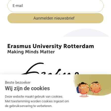
E-
mailadres
Aanmelden nieuwsbrief
(Vereist)
•
•
Algemene voorwaarden
Klachtenregeling
Privacy
•
statement
Cookiebeleid