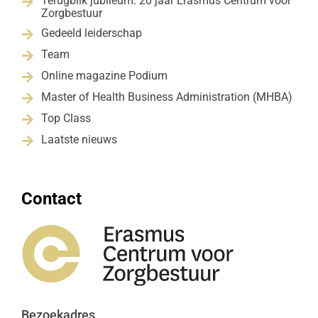
Terugblik jubileum: 20 jaar Erasmus Centrum voor

Zorgbestuur
Gedeeld leiderschap

Team

Online magazine Podium

Master of Health Business Administration (MHBA)

Top Class

Laatste nieuws

Contact
Bezoekadres