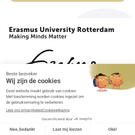
•
•
Algemene voorwaarden
Klachtenregeling
Privacy
•
statement
Cookiebeleid
Realisatie:
Grapefish