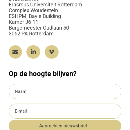
Erasmus Universiteit Rotterdam
Complex Woudestein
ESHPM, Bayle Building
Kamer J6-11
Burgemeester Oudlaan 50
3062 PA Rotterdam



Op de hoogte blijven?
Naam
(Vereist)
E-
mailadres
Aanmelden nieuwsbrief
(Vereist)