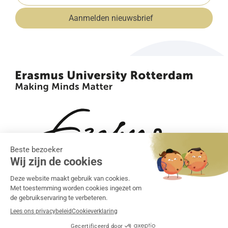
mailadres
Aanmelden nieuwsbrief
(Vereist)
•
•
Algemene voorwaarden
Klachtenregeling
Privacy
•
statement
Cookiebeleid