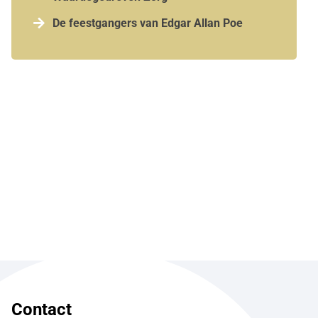

De feestgangers van Edgar Allan Poe
Contact