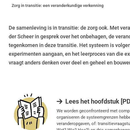
Zorg in transitie: een veranderkundige verkenning
De samenleving is in transitie: de zorg ook. Met v
der Scheer in gesprek over het onbehagen, de veran
tegenkomen in deze transitie. Het systeem is volge
experimenten aangaan, en het leerproces van die e
vraagt anders denken over deel en geheel en bouwe
Lees het hoofdstuk [PD
We worden geconfronteerd met compl
organiseren de systeemgrenzen hebben
veranderopgaven, of: transitievraags
Wat? Wie? Hoe?) en drie samenhangend