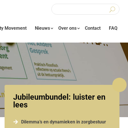
ity Movement
Nieuws
Over ons
Contact
FAQ
Jubileumbundel: luister en
lees

Dilemma’s en dynamieken in zorgbestuur