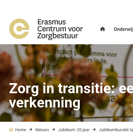
Onderwij
Zorg in transitie: 
verkenning
Home
Nieuws
Jubileum: 20 jaar
Jubileumbundel: lu



