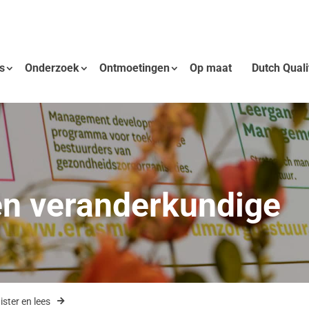
s
Onderzoek
Ontmoetingen
Op maat
Dutch Qual
een veranderkundige
ister en lees
