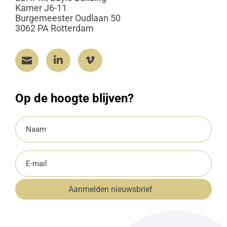
Kamer J6-11
Burgemeester Oudlaan 50
3062 PA Rotterdam



Op de hoogte blijven?
Naam
(Vereist)
E-
mailadres
Aanmelden nieuwsbrief
(Vereist)